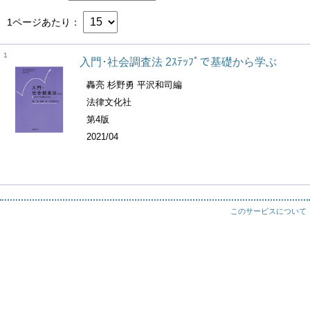
1ページあたり
1
入門･社会調査法 2ｽﾃｯﾌﾟで基礎から学ぶ
轟亮 杉野勇 平沢和司編
法律文化社
第4版
2021/04
このサービスについて