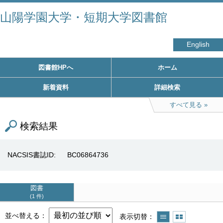
山陽学園大学・短期大学図書館
English
図書館HPへ
ホーム
新着資料
詳細検索
すべて見る
検索結果
NACSIS書誌ID
BC06864736
図書
1 件
並べ替える
表示切替