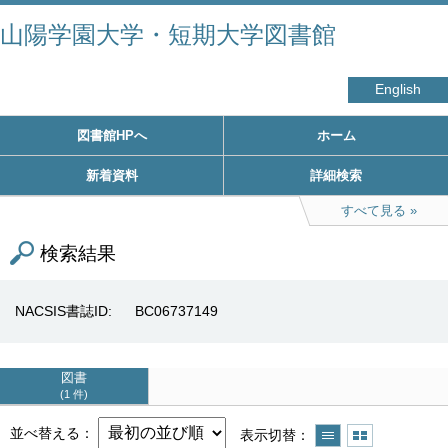
山陽学園大学・短期大学図書館
English
図書館HPへ
ホーム
新着資料
詳細検索
すべて見る
検索結果
NACSIS書誌ID
BC06737149
図書
1 件
並べ替える
表示切替