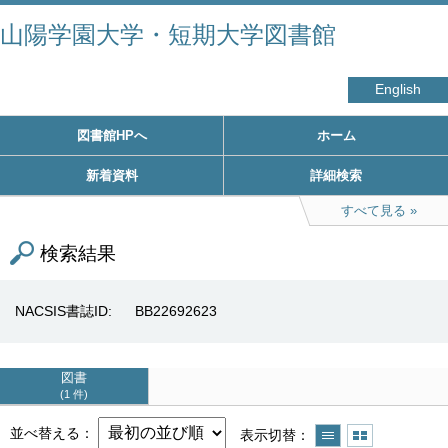
山陽学園大学・短期大学図書館
English
図書館HPへ
ホーム
新着資料
詳細検索
すべて見る
検索結果
NACSIS書誌ID
BB22692623
図書
1 件
並べ替える
表示切替