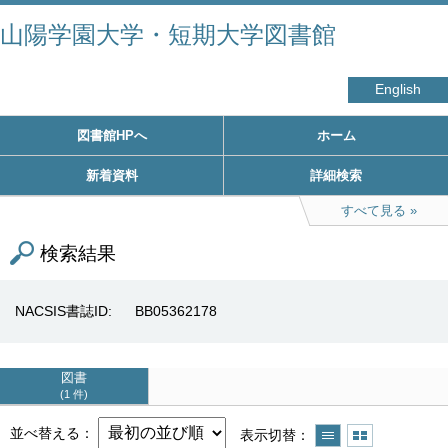
山陽学園大学・短期大学図書館
English
図書館HPへ
ホーム
新着資料
詳細検索
すべて見る
検索結果
NACSIS書誌ID
BB05362178
図書
1 件
並べ替える
表示切替