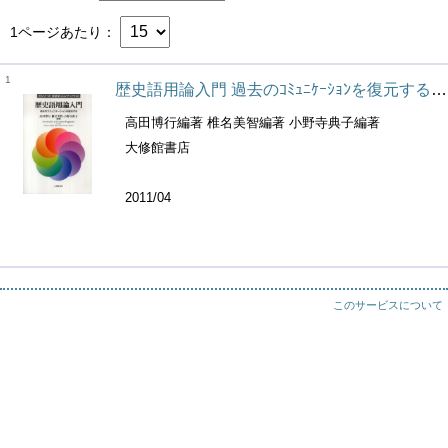
1ページあたり
1
歴史語用論入門 過去のｺﾐｭﾆｹｰｼｮﾝを復元する ｼﾘｰｽﾞ･言語学ﾌﾛﾝﾃｨｱ ; 03
高田博行編著 椎名美智編著 小野寺典子編著
大修館書店
2011/04
このサービスについて