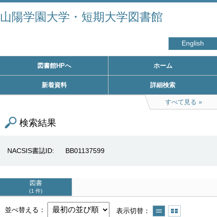
山陽学園大学・短期大学図書館
English
図書館HPへ
ホーム
新着資料
詳細検索
すべて見る
検索結果
NACSIS書誌ID
BB01137599
図書
1 件
並べ替える
表示切替