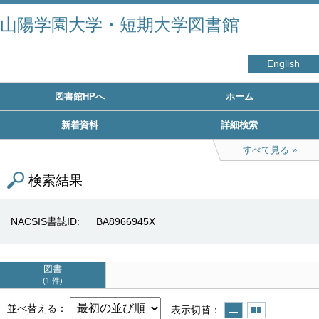
山陽学園大学・短期大学図書館
English
図書館HPへ
ホーム
新着資料
詳細検索
すべて見る
検索結果
NACSIS書誌ID
BA8966945X
図書
1 件
並べ替える
表示切替