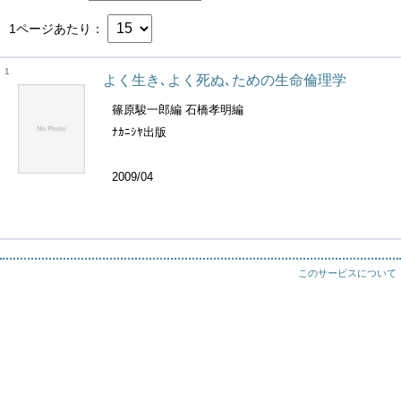
1ページあたり
1
よく生き､よく死ぬ､ための生命倫理学
篠原駿一郎編 石橋孝明編
ﾅｶﾆｼﾔ出版
2009/04
このサービスについて