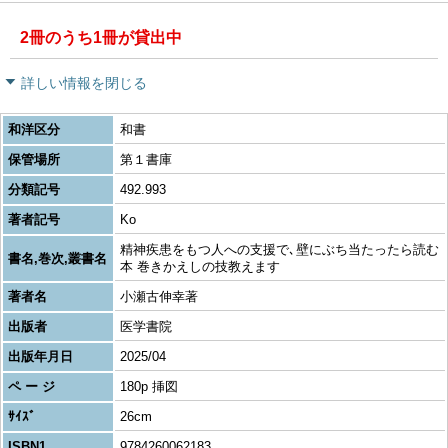
2冊のうち1冊が貸出中
詳しい情報を閉じる
和洋区分
和書
保管場所
第１書庫
分類記号
492.993
著者記号
Ko
精神疾患をもつ人への支援で､壁にぶち当たったら読む
書名,巻次,叢書名
本 巻きかえしの技教えます
著者名
小瀬古伸幸著
出版者
医学書院
出版年月日
2025/04
ペ ー ジ
180p 挿図
ｻｲｽﾞ
26cm
ISBN1
9784260062183