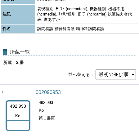
表現種別: ﾃｷｽﾄ (ncrcontent), 機器種別: 機器不用
注記
(ncrmedia), ｷｬﾘｱ種別: 冊子 (ncrcarrier) 執筆協力者代
表: 進あすか
件名
訪問看護 精神科看護 精神科訪問看護
所蔵一覧
所蔵
2
冊
並べ替える
002090953
1
492.993
492.993
Ko
Ko
第１書庫