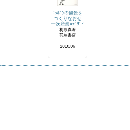
ﾆｯﾎﾟﾝの風景を
つくりなおせ
一次産業×ﾃﾞｻﾞｲ
ﾝ=風景
梅原真著
羽鳥書店
2010/06