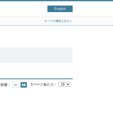
English
すべての機能を見る≫
1ページあたり
示切替