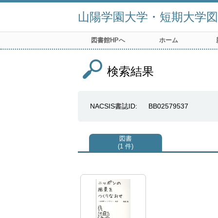
山陽学園大学・短期大学図
図書館HPへ
ホーム
検索結果
NACSIS書誌ID
BB02579537
図書
1 件