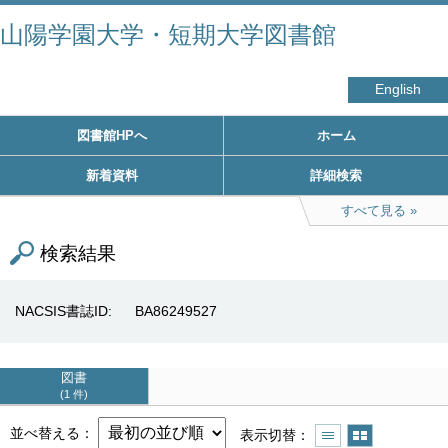
山陽学園大学・短期大学図書館
English
図書館HPへ
ホーム
新着資料
詳細検索
すべて見る
検索結果
NACSIS書誌ID
BA86249527
図書
1 件
並べ替える
表示切替