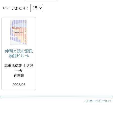
1ページあたり
仲間と読む源氏
物語ｾﾞﾐﾅｰﾙ
高田祐彦著 土方洋
一著
青簡舎
2008/06
このサービスについて