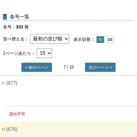
各号一覧
各号
333
冊
並べ替える
表示切替
1ページあたり
7
/ 23
前のページ
次のページ
(677)
91
貸出不可
(676)
92