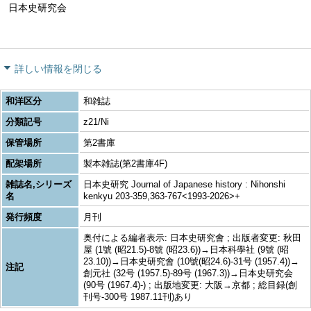
日本史研究会
詳しい情報を閉じる
和洋区分
和雑誌
分類記号
z21/Ni
保管場所
第2書庫
配架場所
製本雑誌(第2書庫4F)
雑誌名,シリーズ
日本史研究 Journal of Japanese history : Nihonshi
名
kenkyu 203-359,363-767<1993-2026>+
発行頻度
月刊
奥付による編者表示: 日本史研究會 ; 出版者変更: 秋田
屋 (1號 (昭21.5)-8號 (昭23.6))→日本科學社 (9號 (昭
23.10))→日本史研究會 (10號(昭24.6)-31号 (1957.4))→
注記
創元社 (32号 (1957.5)-89号 (1967.3))→日本史研究会
(90号 (1967.4)-) ; 出版地変更: 大阪→京都 ; 総目録(創
刊号-300号 1987.11刊)あり