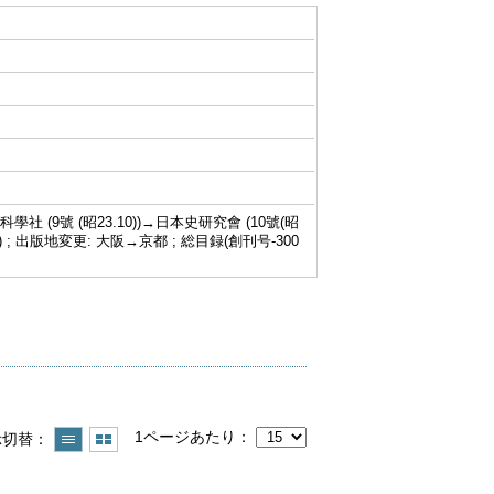
科學社 (9號 (昭23.10))→日本史研究會 (10號(昭
67.4)-) ; 出版地変更: 大阪→京都 ; 総目録(創刊号-300
1ページあたり
示切替