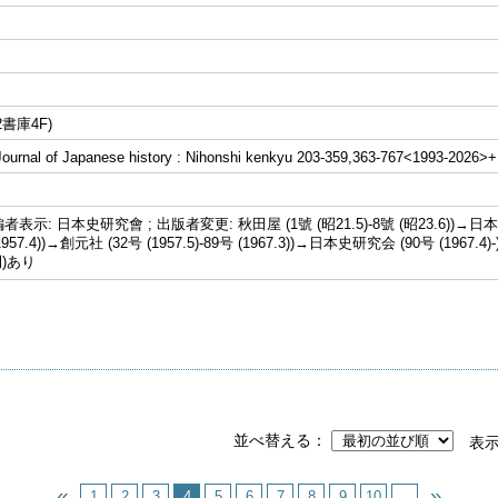
書庫4F)
al of Japanese history : Nihonshi kenkyu 203-359,363-767<1993-2026>+
示: 日本史研究會 ; 出版者変更: 秋田屋 (1號 (昭21.5)-8號 (昭23.6))→日本
 (1957.4))→創元社 (32号 (1957.5)-89号 (1967.3))→日本史研究会 (90号 (19
刊)あり
並べ替える
表
1
2
3
4
5
6
7
8
9
10
...