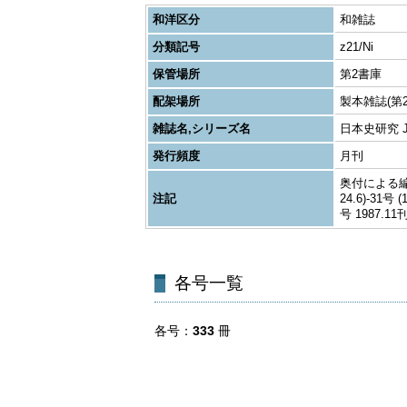
和洋区分
和雑誌
分類記号
z21/Ni
保管場所
第2書庫
配架場所
製本雑誌(第2
雑誌名,シリーズ名
日本史研究 Journ
発行頻度
月刊
奥付による編者表
注記
24.6)-31号
号 1987.11
各号一覧
各号
333
冊