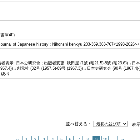
書庫4F)
al of Japanese history : Nihonshi kenkyu 203-359,363-767<1993-2026>+
示: 日本史研究會 ; 出版者変更: 秋田屋 (1號 (昭21.5)-8號 (昭23.6))→日本
 (1957.4))→創元社 (32号 (1957.5)-89号 (1967.3))→日本史研究会 (90号 (19
刊)あり
並べ替える
表
1
2
3
4
5
6
7
8
9
10
...