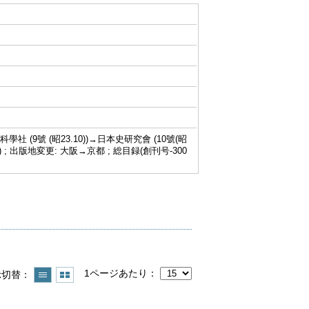
科學社 (9號 (昭23.10))→日本史研究會 (10號(昭
67.4)-) ; 出版地変更: 大阪→京都 ; 総目録(創刊号-300
1ページあたり
示切替