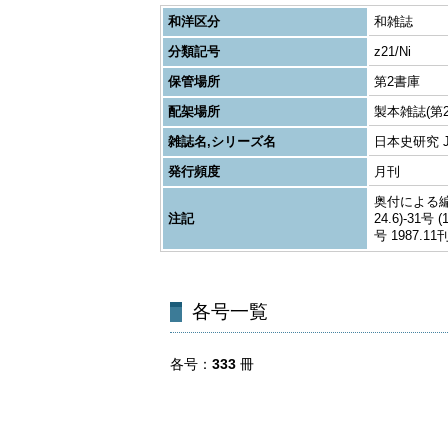
和洋区分
和雑誌
分類記号
z21/Ni
保管場所
第2書庫
配架場所
製本雑誌(第2
雑誌名,シリーズ名
日本史研究 Journ
発行頻度
月刊
奥付による編者表
注記
24.6)-31号
号 1987.11
各号一覧
各号
333
冊