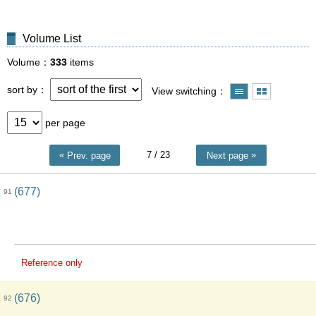
Volume List
Volume
333
items
sort by
View switching
per page
7
/ 23
Prev. page
Next page
(677)
91
Reference only
(676)
92