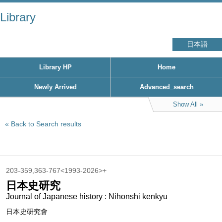
Library
日本語
Library HP
Home
Newly Arrived
Advanced_search
Show All
Back to Search results
203-359,363-767<1993-2026>+
日本史研究
Journal of Japanese history : Nihonshi kenkyu
日本史研究會