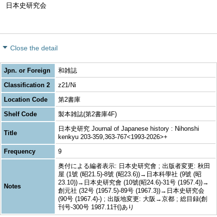
日本史研究会
Close the detail
Jpn. or Foreign
和雑誌
Classification 2
z21/Ni
Location Code
第2書庫
Shelf Code
製本雑誌(第2書庫4F)
日本史研究 Journal of Japanese history : Nihonshi
Title
kenkyu 203-359,363-767<1993-2026>+
Frequency
9
奥付による編者表示: 日本史研究會 ; 出版者変更: 秋田
屋 (1號 (昭21.5)-8號 (昭23.6))→日本科學社 (9號 (昭
23.10))→日本史研究會 (10號(昭24.6)-31号 (1957.4))→
Notes
創元社 (32号 (1957.5)-89号 (1967.3))→日本史研究会
(90号 (1967.4)-) ; 出版地変更: 大阪→京都 ; 総目録(創
刊号-300号 1987.11刊)あり