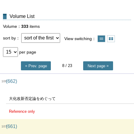
Volume List
Volume
333
items
sort by
View switching
per page
8
/ 23
Prev. page
Next page
(662)
106
大化改新否定論をめぐって
Reference only
(661)
107