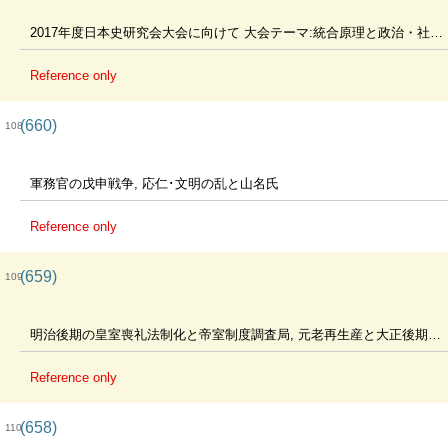
2017年度日本史研究会大会に向けて 大会テーマ:統合原理と政治・社会・文化
Reference only
(660)
108
軍務官の戊申戦争, 応仁･文明の乱と山名氏
Reference only
(659)
109
明治後期の皇室喪礼法制化と帝室制度調査局, 元老再生産と大正後期の政界 ほか
Reference only
(658)
110