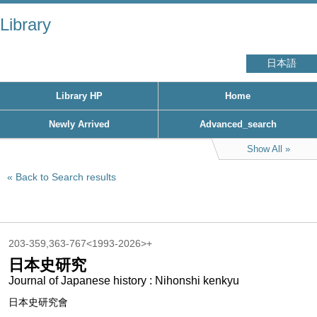
Library
日本語
Library HP
Home
Newly Arrived
Advanced_search
Show All
Back to Search results
203-359,363-767<1993-2026>+
日本史研究
Journal of Japanese history : Nihonshi kenkyu
日本史研究會