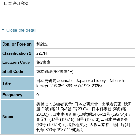
日本史研究会
Close the detail
Jpn. or Foreign
和雑誌
Classification 2
z21/Ni
Location Code
第2書庫
Shelf Code
製本雑誌(第2書庫4F)
日本史研究 Journal of Japanese history : Nihonshi
Title
kenkyu 203-359,363-767<1993-2026>+
Frequency
9
奥付による編者表示: 日本史研究會 ; 出版者変更: 秋田
屋 (1號 (昭21.5)-8號 (昭23.6))→日本科學社 (9號 (昭
23.10))→日本史研究會 (10號(昭24.6)-31号 (1957.4))→
Notes
創元社 (32号 (1957.5)-89号 (1967.3))→日本史研究会
(90号 (1967.4)-) ; 出版地変更: 大阪→京都 ; 総目録(創
刊号-300号 1987.11刊)あり