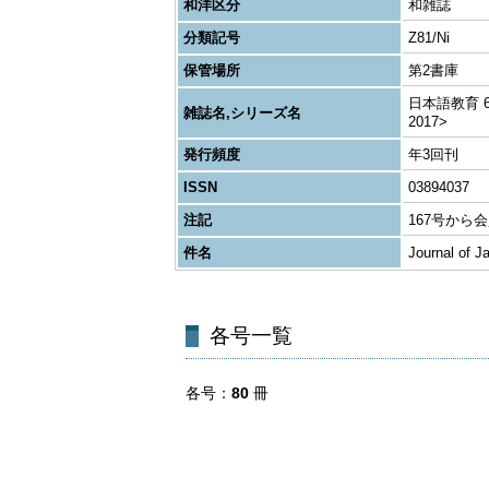
和洋区分
和雑誌
分類記号
Z81/Ni
保管場所
第2書庫
日本語教育 62,71
雑誌名,シリーズ名
2017>
発行頻度
年3回刊
ISSN
03894037
注記
167号から
件名
Journal of 
各号一覧
各号
80
冊