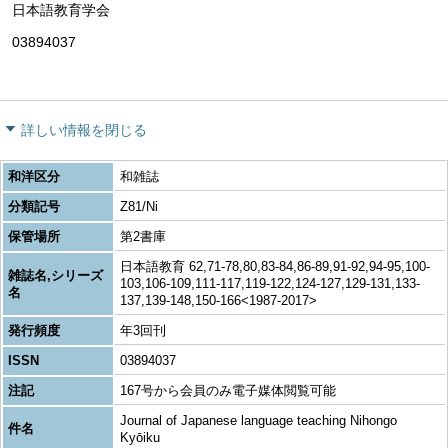
日本語教育学会
03894037
詳しい情報を閉じる
和洋区分
和雑誌
分類記号
Z81/Ni
保管場所
第2書庫
日本語教育 62,71-78,80,83-84,86-89,91-92,94-95,100-
雑誌名,シリーズ
103,106-109,111-117,119-122,124-127,129-131,133-
名
137,139-148,150-166<1987-2017>
発行頻度
年3回刊
ISSN
03894037
注記
167号から会員のみ電子媒体閲覧可能
Journal of Japanese language teaching Nihongo
件名
Kyōiku