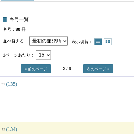
各号一覧
各号
80
冊
並べ替える
表示切替
1ページあたり
3
/ 6
前のページ
次のページ
(135)
31
(134)
32