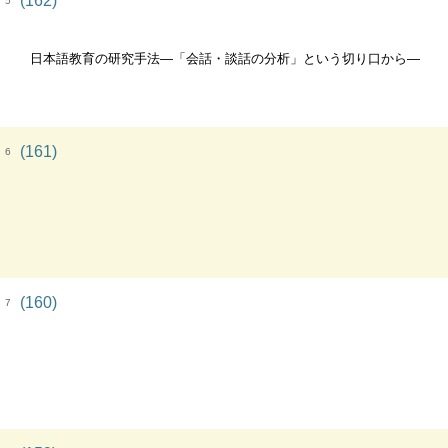
(162)
5
日本語教育の研究手法―「会話・談話の分析」という切り口から―
(161)
6
(160)
7