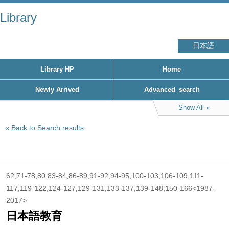
Library
日本語
Library HP
Home
Newly Arrived
Advanced_search
Show All
Back to Search results
62,71-78,80,83-84,86-89,91-92,94-95,100-103,106-109,111-
117,119-122,124-127,129-131,133-137,139-148,150-166<1987-
2017>
日本語教育