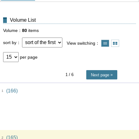
Volume List
Volume
80
items
sort by
View switching
per page
1
/ 6
Next page
(166)
1
(165)
2