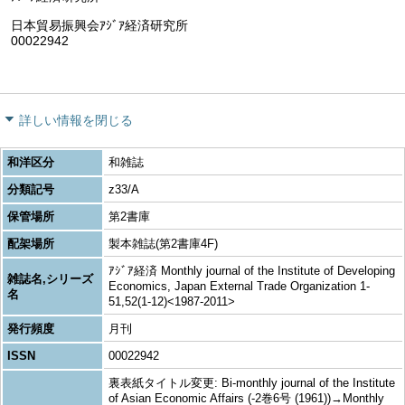
日本貿易振興会ｱｼﾞｱ経済研究所
00022942
詳しい情報を閉じる
和洋区分
和雑誌
分類記号
z33/A
保管場所
第2書庫
配架場所
製本雑誌(第2書庫4F)
ｱｼﾞｱ経済 Monthly journal of the Institute of Developing
雑誌名,シリーズ
Economics, Japan External Trade Organization 1-
名
51,52(1-12)<1987-2011>
発行頻度
月刊
ISSN
00022942
裏表紙タイトル変更: Bi-monthly journal of the Institute
of Asian Economic Affairs (-2巻6号 (1961))→Monthly