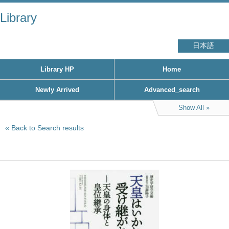
Library
日本語
Library HP
Home
Newly Arrived
Advanced_search
Show All
Back to Search results