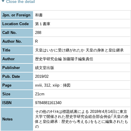
Close the detail
Jpn. or Foreign
和書
Location Code
第１書庫
Call No.
288
Author No.
R
Title
天皇はいかに受け継がれたか 天皇の身体と皇位継承
Author
歴史学研究会編 加藤陽子編集責任
Publisher
績文堂出版
Pub. Date
2019/02
Page
xviii, 312, xiiip : 挿図
Size
21cm
ISBN
9784881161340
その他のﾀｲﾄﾙは標題紙裏による 2018年4月14日に東京
大学で開催された歴史学研究会総合部会例会｢天皇の身
Notes
体と皇位継承 : 歴史から考える｣をもとに編集されたも
の