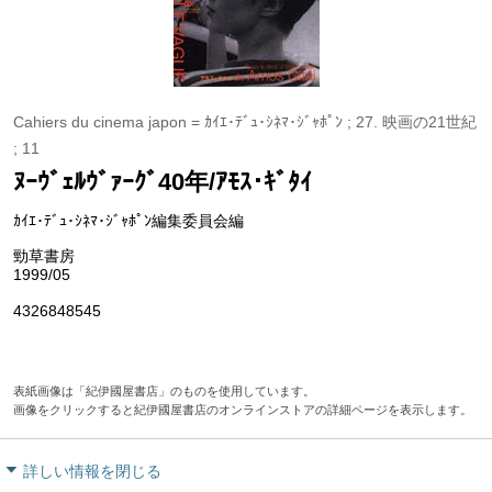
Cahiers du cinema japon = ｶｲｴ･ﾃﾞｭ･ｼﾈﾏ･ｼﾞｬﾎﾟﾝ ; 27. 映画の21世紀
; 11
ﾇｰｳﾞｪﾙｳﾞｧｰｸﾞ40年/ｱﾓｽ･ｷﾞﾀｲ
ｶｲｴ･ﾃﾞｭ･ｼﾈﾏ･ｼﾞｬﾎﾟﾝ編集委員会編
勁草書房
1999/05
4326848545
表紙画像は「紀伊國屋書店」のものを使用しています。
画像をクリックすると紀伊國屋書店のオンラインストアの詳細ページを表示します。
詳しい情報を閉じる