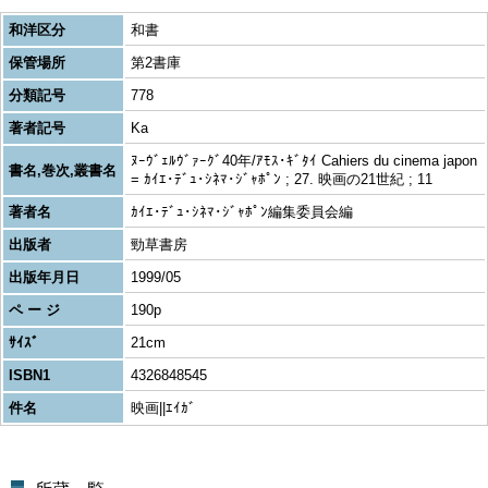
和洋区分
和書
保管場所
第2書庫
分類記号
778
著者記号
Ka
ﾇｰｳﾞｪﾙｳﾞｧｰｸﾞ40年/ｱﾓｽ･ｷﾞﾀｲ Cahiers du cinema japon
書名,巻次,叢書名
= ｶｲｴ･ﾃﾞｭ･ｼﾈﾏ･ｼﾞｬﾎﾟﾝ ; 27. 映画の21世紀 ; 11
著者名
ｶｲｴ･ﾃﾞｭ･ｼﾈﾏ･ｼﾞｬﾎﾟﾝ編集委員会編
出版者
勁草書房
出版年月日
1999/05
ペ ー ジ
190p
ｻｲｽﾞ
21cm
ISBN1
4326848545
件名
映画||ｴｲｶﾞ