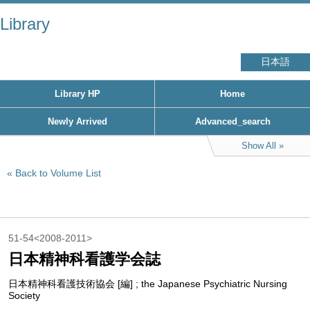
Library
日本語
Library HP
Home
Newly Arrived
Advanced_search
Show All
Back to Volume List
51-54<2008-2011>
日本精神科看護学会誌
日本精神科看護技術協会 [編] ; the Japanese Psychiatric Nursing
Society