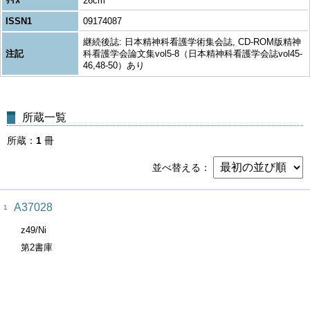
ｻｲｽﾞ
26cm
ISSN1
09174087
継続後誌: 日本精神科看護学術集会誌, CD-ROM版精神
注記
科看護学会論文集vol5-8（日本精神科看護学会誌vol45-
46,48-50）あり
所蔵一覧
所蔵
1
冊
並べ替える
A37028
1
z49/Ni
第2書庫