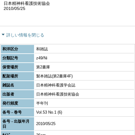
日本精神科看護技術協会
2010/05/25
詳しい情報を閉じる
和洋区分
和雑誌
分類記号
z49/Ni
保管場所
第2書庫
配架場所
製本雑誌(第2書庫4F)
雑誌名
日本精神科看護学会誌
出版者
日本精神科看護技術協会
発行頻度
半年刊
各号 - 巻号
Vol.53 No.1 (6)
各号 - 出版年月
2010/05/25
日