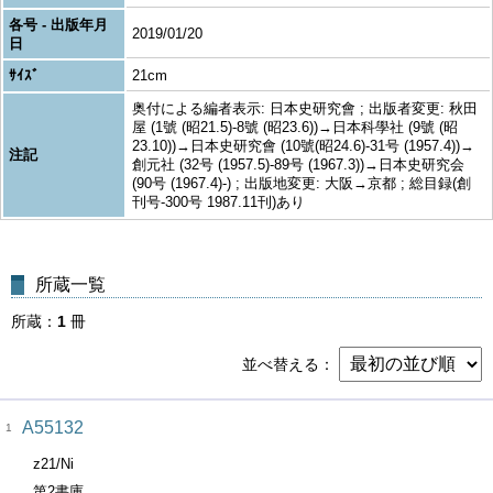
各号 - 出版年月
2019/01/20
日
ｻｲｽﾞ
21cm
奥付による編者表示: 日本史研究會 ; 出版者変更: 秋田
屋 (1號 (昭21.5)-8號 (昭23.6))→日本科學社 (9號 (昭
23.10))→日本史研究會 (10號(昭24.6)-31号 (1957.4))→
注記
創元社 (32号 (1957.5)-89号 (1967.3))→日本史研究会
(90号 (1967.4)-) ; 出版地変更: 大阪→京都 ; 総目録(創
刊号-300号 1987.11刊)あり
所蔵一覧
所蔵
1
冊
並べ替える
A55132
1
z21/Ni
第2書庫