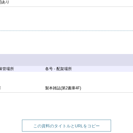
刊)あり
 保管場所
各号 - 配架場所
庫
製本雑誌(第2書庫4F)
この資料のタイトルとURLをコピー