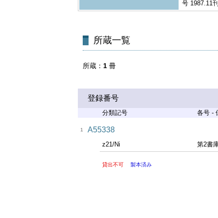
号 1987.11
所蔵一覧
所蔵
1
冊
登録番号
分類記号
各号 -
A55338
1
z21/Ni
第2書
貸出不可
製本済み