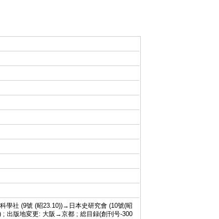
科學社 (9號 (昭23.10))→日本史研究會 (10號(昭
67.4)-) ; 出版地変更: 大阪→京都 ; 総目録(創刊号-300