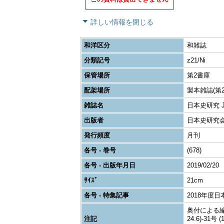
詳しい情報を閉じる
和洋区分
和雑誌
分類記号
z21/Ni
保管場所
第2書庫
配架場所
製本雑誌(第2
雑誌名
日本史研究 Journ
出版者
日本史研究
発行頻度
月刊
各号 - 巻号
(678)
各号 - 出版年月日
2019/02/20
ｻｲｽﾞ
21cm
各号 - 特集記事
2018年度
奥付による編者表
注記
24.6)-31号