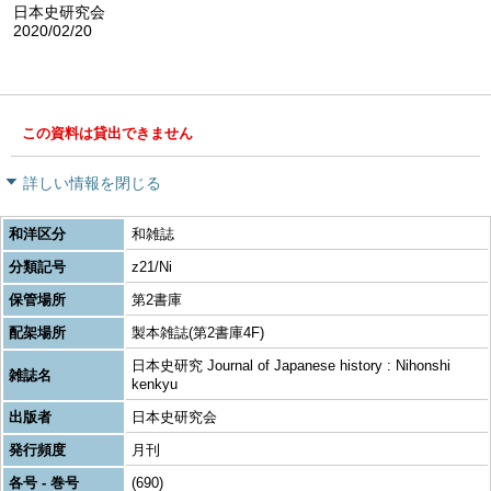
日本史研究会
2020/02/20
この資料は貸出できません
詳しい情報を閉じる
和洋区分
和雑誌
分類記号
z21/Ni
保管場所
第2書庫
配架場所
製本雑誌(第2書庫4F)
日本史研究 Journal of Japanese history : Nihonshi
雑誌名
kenkyu
出版者
日本史研究会
発行頻度
月刊
各号 - 巻号
(690)