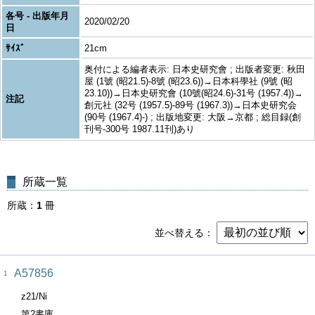
各号 - 出版年月
2020/02/20
日
ｻｲｽﾞ
21cm
奥付による編者表示: 日本史研究會 ; 出版者変更: 秋田
屋 (1號 (昭21.5)-8號 (昭23.6))→日本科學社 (9號 (昭
23.10))→日本史研究會 (10號(昭24.6)-31号 (1957.4))→
注記
創元社 (32号 (1957.5)-89号 (1967.3))→日本史研究会
(90号 (1967.4)-) ; 出版地変更: 大阪→京都 ; 総目録(創
刊号-300号 1987.11刊)あり
所蔵一覧
所蔵
1
冊
並べ替える
A57856
1
z21/Ni
第2書庫