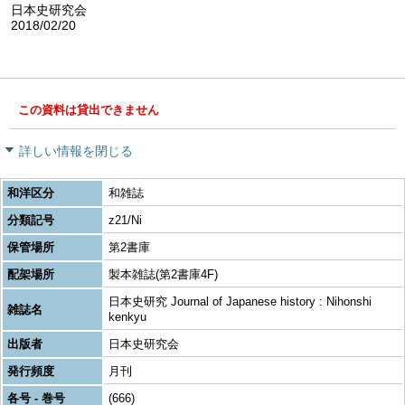
日本史研究会
2018/02/20
この資料は貸出できません
詳しい情報を閉じる
和洋区分
和雑誌
分類記号
z21/Ni
保管場所
第2書庫
配架場所
製本雑誌(第2書庫4F)
日本史研究 Journal of Japanese history : Nihonshi
雑誌名
kenkyu
出版者
日本史研究会
発行頻度
月刊
各号 - 巻号
(666)