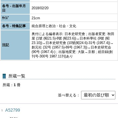
各号 - 出版年月
2018/02/20
日
ｻｲｽﾞ
21cm
各号 - 特集記事
統合原理と政治・社会・文化
奥付による編者表示: 日本史研究會 ; 出版者変更: 秋田
屋 (1號 (昭21.5)-8號 (昭23.6))→日本科學社 (9號 (昭
23.10))→日本史研究會 (10號(昭24.6)-31号 (1957.4))→
注記
創元社 (32号 (1957.5)-89号 (1967.3))→日本史研究会
(90号 (1967.4)-) ; 出版地変更: 大阪→京都 ; 総目録(創
刊号-300号 1987.11刊)あり
所蔵一覧
所蔵
1
冊
並べ替える
A52799
1