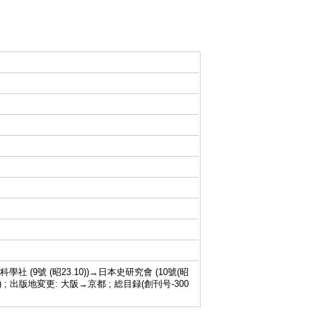
科學社 (9號 (昭23.10))→日本史研究會 (10號(昭
67.4)-) ; 出版地変更: 大阪→京都 ; 総目録(創刊号-300