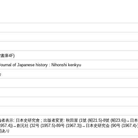
書庫4F)
al of Japanese history : Nihonshi kenkyu
会
示: 日本史研究會 ; 出版者変更: 秋田屋 (1號 (昭21.5)-8號 (昭23.6))→日本
 (1957.4))→創元社 (32号 (1957.5)-89号 (1967.3))→日本史研究会 (90号 (19
刊)あり