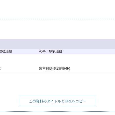
 保管場所
各号 - 配架場所
庫
製本雑誌(第2書庫4F)
この資料のタイトルとURLをコピー