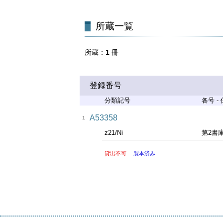
所蔵一覧
所蔵
1
冊
登録番号
分類記号
各号 -
A53358
1
z21/Ni
第2書
貸出不可
製本済み