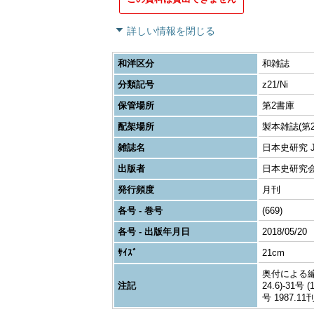
詳しい情報を閉じる
和洋区分
和雑誌
分類記号
z21/Ni
保管場所
第2書庫
配架場所
製本雑誌(第2
雑誌名
日本史研究 Journ
出版者
日本史研究
発行頻度
月刊
各号 - 巻号
(669)
各号 - 出版年月日
2018/05/20
ｻｲｽﾞ
21cm
奥付による編者表
注記
24.6)-31号
号 1987.11