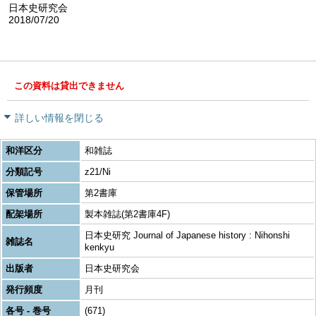
日本史研究会
2018/07/20
この資料は貸出できません
詳しい情報を閉じる
和洋区分
和雑誌
分類記号
z21/Ni
保管場所
第2書庫
配架場所
製本雑誌(第2書庫4F)
日本史研究 Journal of Japanese history : Nihonshi
雑誌名
kenkyu
出版者
日本史研究会
発行頻度
月刊
各号 - 巻号
(671)