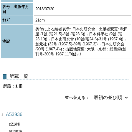
各号 - 出版年月
2018/07/20
日
ｻｲｽﾞ
21cm
奥付による編者表示: 日本史研究會 ; 出版者変更: 秋田
屋 (1號 (昭21.5)-8號 (昭23.6))→日本科學社 (9號 (昭
23.10))→日本史研究會 (10號(昭24.6)-31号 (1957.4))→
注記
創元社 (32号 (1957.5)-89号 (1967.3))→日本史研究会
(90号 (1967.4)-) ; 出版地変更: 大阪→京都 ; 総目録(創
刊号-300号 1987.11刊)あり
所蔵一覧
所蔵
1
冊
並べ替える
A53936
1
z21/Ni
第2書庫