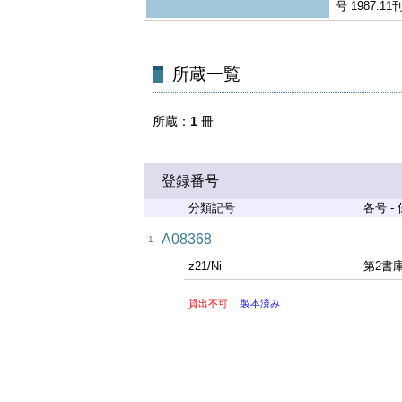
号 1987.11
所蔵一覧
所蔵
1
冊
登録番号
分類記号
各号 -
A08368
1
z21/Ni
第2書
貸出不可
製本済み