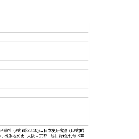
科學社 (9號 (昭23.10))→日本史研究會 (10號(昭
67.4)-) ; 出版地変更: 大阪→京都 ; 総目録(創刊号-300