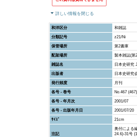
詳しい情報を閉じる
和洋区分
和雑誌
分類記号
z21/Ni
保管場所
第2書庫
配架場所
製本雑誌(第2
雑誌名
日本史研究 Journ
出版者
日本史研究
発行頻度
月刊
各号 - 巻号
No.467 (467)
各号 - 年月次
2001/07
各号 - 出版年月日
2001/07/20
ｻｲｽﾞ
21cm
奥付による編者表
注記
24.6)-31号