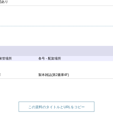
刊)あり
 保管場所
各号 - 配架場所
庫
製本雑誌(第2書庫4F)
この資料のタイトルとURLをコピー