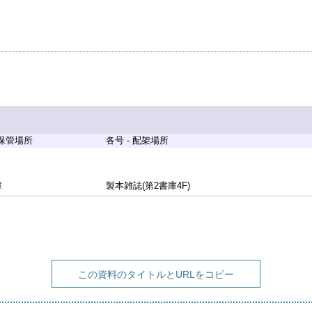
 保管場所
各号 - 配架場所
庫
製本雑誌(第2書庫4F)
この資料のタイトルとURLをコピー