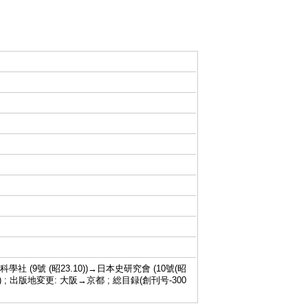
科學社 (9號 (昭23.10))→日本史研究會 (10號(昭
67.4)-) ; 出版地変更: 大阪→京都 ; 総目録(創刊号-300