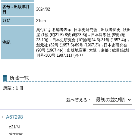
各号 - 出版年月
2024/02
日
ｻｲｽﾞ
21cm
奥付による編者表示: 日本史研究會 ; 出版者変更: 秋田
屋 (1號 (昭21.5)-8號 (昭23.6))→日本科學社 (9號 (昭
23.10))→日本史研究會 (10號(昭24.6)-31号 (1957.4))→
注記
創元社 (32号 (1957.5)-89号 (1967.3))→日本史研究会
(90号 (1967.4)-) ; 出版地変更: 大阪→京都 ; 総目録(創
刊号-300号 1987.11刊)あり
所蔵一覧
所蔵
1
冊
並べ替える
A67298
1
z21/Ni
第2書庫