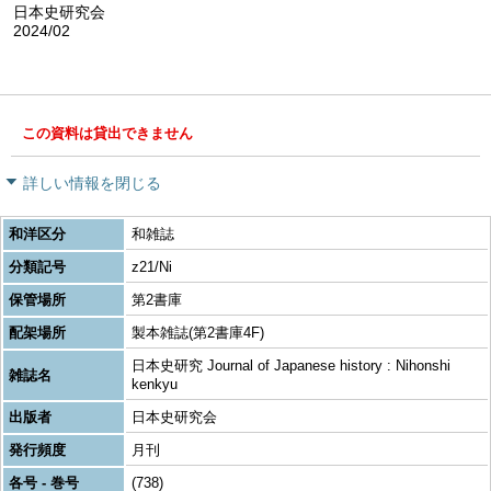
日本史研究会
2024/02
この資料は貸出できません
詳しい情報を閉じる
和洋区分
和雑誌
分類記号
z21/Ni
保管場所
第2書庫
配架場所
製本雑誌(第2書庫4F)
日本史研究 Journal of Japanese history : Nihonshi
雑誌名
kenkyu
出版者
日本史研究会
発行頻度
月刊
各号 - 巻号
(738)