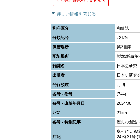
詳しい情報を閉じる
和洋区分
和雑誌
分類記号
z21/Ni
保管場所
第2書庫
配架場所
製本雑誌(第2
雑誌名
日本史研究 Journ
出版者
日本史研究
発行頻度
月刊
各号 - 巻号
(744)
各号 - 出版年月日
2024/08
ｻｲｽﾞ
21cm
各号 - 特集記事
歴史の創造・
奥付による編者表
注記
24.6)-31号