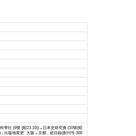
科學社 (9號 (昭23.10))→日本史研究會 (10號(昭
67.4)-) ; 出版地変更: 大阪→京都 ; 総目録(創刊号-300