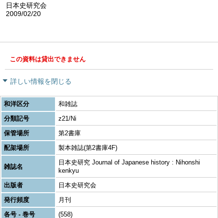
日本史研究会
2009/02/20
この資料は貸出できません
詳しい情報を閉じる
和洋区分
和雑誌
分類記号
z21/Ni
保管場所
第2書庫
配架場所
製本雑誌(第2書庫4F)
日本史研究 Journal of Japanese history : Nihonshi
雑誌名
kenkyu
出版者
日本史研究会
発行頻度
月刊
各号 - 巻号
(558)