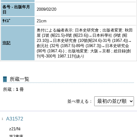
各号 - 出版年月
2009/02/20
日
ｻｲｽﾞ
21cm
奥付による編者表示: 日本史研究會 ; 出版者変更: 秋田
屋 (1號 (昭21.5)-8號 (昭23.6))→日本科學社 (9號 (昭
23.10))→日本史研究會 (10號(昭24.6)-31号 (1957.4))→
注記
創元社 (32号 (1957.5)-89号 (1967.3))→日本史研究会
(90号 (1967.4)-) ; 出版地変更: 大阪→京都 ; 総目録(創
刊号-300号 1987.11刊)あり
所蔵一覧
所蔵
1
冊
並べ替える
A31572
1
z21/Ni
第2書庫