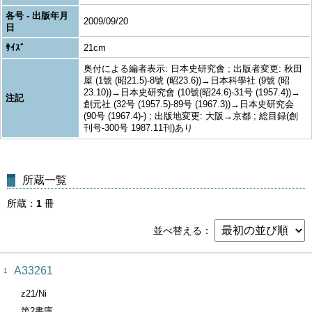
各号 - 出版年月
2009/09/20
日
ｻｲｽﾞ
21cm
奥付による編者表示: 日本史研究會 ; 出版者変更: 秋田
屋 (1號 (昭21.5)-8號 (昭23.6))→日本科學社 (9號 (昭
23.10))→日本史研究會 (10號(昭24.6)-31号 (1957.4))→
注記
創元社 (32号 (1957.5)-89号 (1967.3))→日本史研究会
(90号 (1967.4)-) ; 出版地変更: 大阪→京都 ; 総目録(創
刊号-300号 1987.11刊)あり
所蔵一覧
所蔵
1
冊
並べ替える
A33261
1
z21/Ni
第2書庫