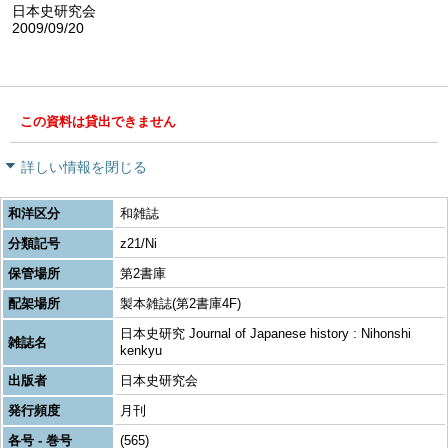
日本史研究会
2009/09/20
この資料は貸出できません
詳しい情報を閉じる
和洋区分
和雑誌
分類記号
z21/Ni
保管場所
第2書庫
配架場所
製本雑誌(第2書庫4F)
日本史研究 Journal of Japanese history : Nihonshi
雑誌名
kenkyu
出版者
日本史研究会
発行頻度
月刊
各号 - 巻号
(565)