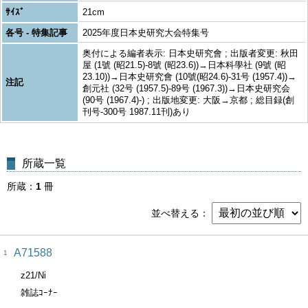
ｻｲｽﾞ
21cm
各号 - 特集記事
2025年度日本史研究大会特集号
奥付による編者表示: 日本史研究會 ; 出版者変更: 秋田
屋 (1號 (昭21.5)-8號 (昭23.6))→日本科學社 (9號 (昭
23.10))→日本史研究會 (10號(昭24.6)-31号 (1957.4))→
注記
創元社 (32号 (1957.5)-89号 (1967.3))→日本史研究会
(90号 (1967.4)-) ; 出版地変更: 大阪→京都 ; 総目録(創
刊号-300号 1987.11刊)あり
所蔵一覧
所蔵
1
冊
並べ替える
A71588
1
z21/Ni
雑誌ｺｰﾅｰ