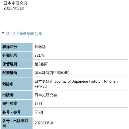
日本史研究会
2026/03/10
詳しい情報を閉じる
和洋区分
和雑誌
分類記号
z21/Ni
保管場所
第2書庫
配架場所
製本雑誌(第2書庫4F)
日本史研究 Journal of Japanese history : Nihonshi
雑誌名
kenkyu
出版者
日本史研究会
発行頻度
月刊
各号 - 巻号
(763)
各号 - 出版年月
2026/03/10
日