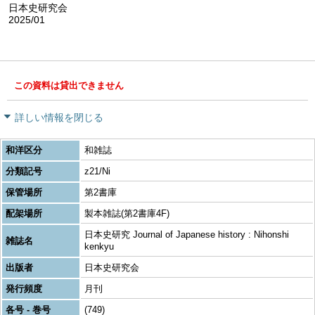
日本史研究会
2025/01
この資料は貸出できません
詳しい情報を閉じる
和洋区分
和雑誌
分類記号
z21/Ni
保管場所
第2書庫
配架場所
製本雑誌(第2書庫4F)
日本史研究 Journal of Japanese history : Nihonshi
雑誌名
kenkyu
出版者
日本史研究会
発行頻度
月刊
各号 - 巻号
(749)