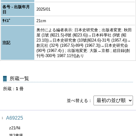
各号 - 出版年月
2025/01
日
ｻｲｽﾞ
21cm
奥付による編者表示: 日本史研究會 ; 出版者変更: 秋田
屋 (1號 (昭21.5)-8號 (昭23.6))→日本科學社 (9號 (昭
23.10))→日本史研究會 (10號(昭24.6)-31号 (1957.4))→
注記
創元社 (32号 (1957.5)-89号 (1967.3))→日本史研究会
(90号 (1967.4)-) ; 出版地変更: 大阪→京都 ; 総目録(創
刊号-300号 1987.11刊)あり
所蔵一覧
所蔵
1
冊
並べ替える
A69225
1
z21/Ni
第2書庫