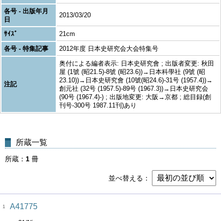
各号 - 出版年月
2013/03/20
日
ｻｲｽﾞ
21cm
各号 - 特集記事
2012年度 日本史研究会大会特集号
奥付による編者表示: 日本史研究會 ; 出版者変更: 秋田
屋 (1號 (昭21.5)-8號 (昭23.6))→日本科學社 (9號 (昭
23.10))→日本史研究會 (10號(昭24.6)-31号 (1957.4))→
注記
創元社 (32号 (1957.5)-89号 (1967.3))→日本史研究会
(90号 (1967.4)-) ; 出版地変更: 大阪→京都 ; 総目録(創
刊号-300号 1987.11刊)あり
所蔵一覧
所蔵
1
冊
並べ替える
A41775
1