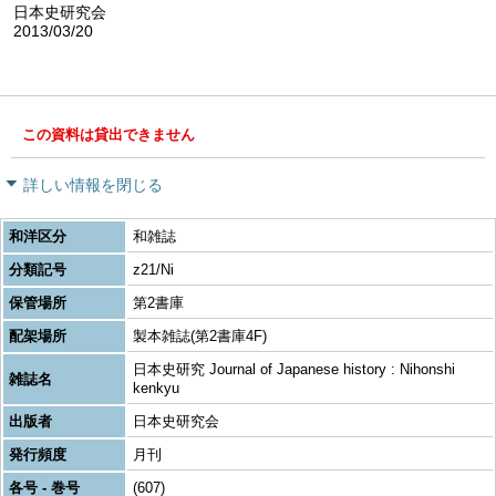
日本史研究会
2013/03/20
この資料は貸出できません
詳しい情報を閉じる
和洋区分
和雑誌
分類記号
z21/Ni
保管場所
第2書庫
配架場所
製本雑誌(第2書庫4F)
日本史研究 Journal of Japanese history : Nihonshi
雑誌名
kenkyu
出版者
日本史研究会
発行頻度
月刊
各号 - 巻号
(607)