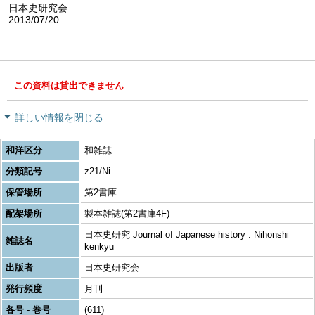
日本史研究会
2013/07/20
この資料は貸出できません
詳しい情報を閉じる
和洋区分
和雑誌
分類記号
z21/Ni
保管場所
第2書庫
配架場所
製本雑誌(第2書庫4F)
日本史研究 Journal of Japanese history : Nihonshi
雑誌名
kenkyu
出版者
日本史研究会
発行頻度
月刊
各号 - 巻号
(611)