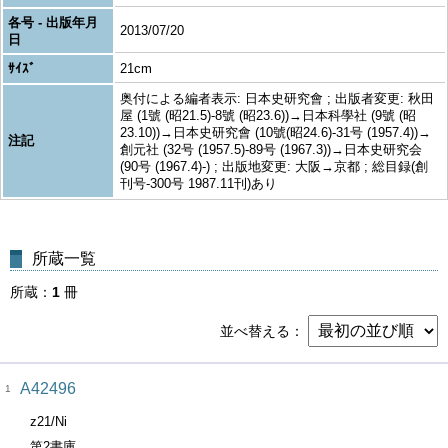
各号 - 出版年月
2013/07/20
日
ｻｲｽﾞ
21cm
奥付による編者表示: 日本史研究會 ; 出版者変更: 秋田
屋 (1號 (昭21.5)-8號 (昭23.6))→日本科學社 (9號 (昭
23.10))→日本史研究會 (10號(昭24.6)-31号 (1957.4))→
注記
創元社 (32号 (1957.5)-89号 (1967.3))→日本史研究会
(90号 (1967.4)-) ; 出版地変更: 大阪→京都 ; 総目録(創
刊号-300号 1987.11刊)あり
所蔵一覧
所蔵
1
冊
並べ替える
A42496
1
z21/Ni
第2書庫