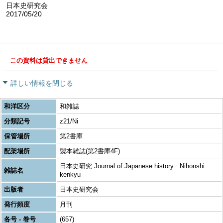
日本史研究会
2017/05/20
この資料は貸出できません
詳しい情報を閉じる
和洋区分
和雑誌
分類記号
z21/Ni
保管場所
第2書庫
配架場所
製本雑誌(第2書庫4F)
日本史研究 Journal of Japanese history : Nihonshi
雑誌名
kenkyu
出版者
日本史研究会
発行頻度
月刊
各号 - 巻号
(657)