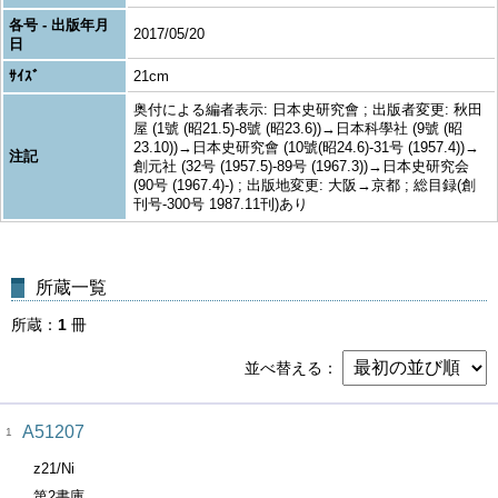
各号 - 出版年月
2017/05/20
日
ｻｲｽﾞ
21cm
奥付による編者表示: 日本史研究會 ; 出版者変更: 秋田
屋 (1號 (昭21.5)-8號 (昭23.6))→日本科學社 (9號 (昭
23.10))→日本史研究會 (10號(昭24.6)-31号 (1957.4))→
注記
創元社 (32号 (1957.5)-89号 (1967.3))→日本史研究会
(90号 (1967.4)-) ; 出版地変更: 大阪→京都 ; 総目録(創
刊号-300号 1987.11刊)あり
所蔵一覧
所蔵
1
冊
並べ替える
A51207
1
z21/Ni
第2書庫