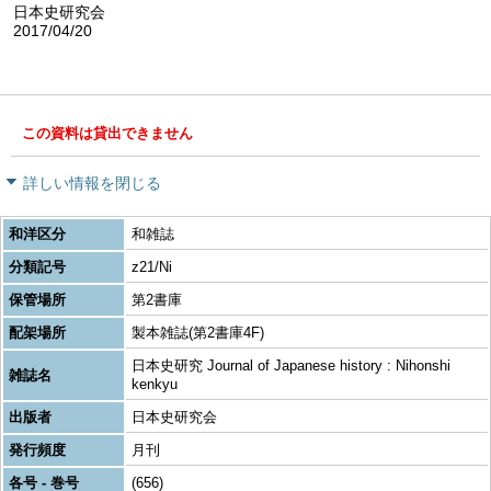
日本史研究会
2017/04/20
この資料は貸出できません
詳しい情報を閉じる
和洋区分
和雑誌
分類記号
z21/Ni
保管場所
第2書庫
配架場所
製本雑誌(第2書庫4F)
日本史研究 Journal of Japanese history : Nihonshi
雑誌名
kenkyu
出版者
日本史研究会
発行頻度
月刊
各号 - 巻号
(656)