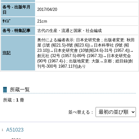
各号 - 出版年月
2017/04/20
日
ｻｲｽﾞ
21cm
各号 - 特集記事
古代の生産・流通と国家・社会編成
奥付による編者表示: 日本史研究會 ; 出版者変更: 秋田
屋 (1號 (昭21.5)-8號 (昭23.6))→日本科學社 (9號 (昭
23.10))→日本史研究會 (10號(昭24.6)-31号 (1957.4))→
注記
創元社 (32号 (1957.5)-89号 (1967.3))→日本史研究会
(90号 (1967.4)-) ; 出版地変更: 大阪→京都 ; 総目録(創
刊号-300号 1987.11刊)あり
所蔵一覧
所蔵
1
冊
並べ替える
A51023
1