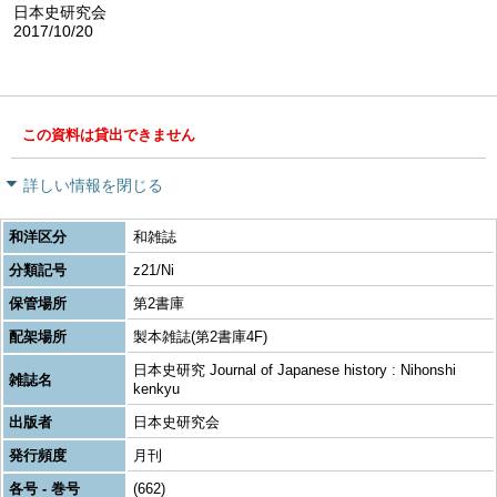
日本史研究会
2017/10/20
この資料は貸出できません
詳しい情報を閉じる
和洋区分
和雑誌
分類記号
z21/Ni
保管場所
第2書庫
配架場所
製本雑誌(第2書庫4F)
日本史研究 Journal of Japanese history : Nihonshi
雑誌名
kenkyu
出版者
日本史研究会
発行頻度
月刊
各号 - 巻号
(662)