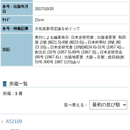
各号 - 出版年月
2017/10/20
日
ｻｲｽﾞ
21cm
各号 - 特集記事
大化改新否定論をめぐって
奥付による編者表示: 日本史研究會 ; 出版者変更: 秋田
屋 (1號 (昭21.5)-8號 (昭23.6))→日本科學社 (9號 (昭
23.10))→日本史研究會 (10號(昭24.6)-31号 (1957.4))→
注記
創元社 (32号 (1957.5)-89号 (1967.3))→日本史研究会
(90号 (1967.4)-) ; 出版地変更: 大阪→京都 ; 総目録(創
刊号-300号 1987.11刊)あり
所蔵一覧
所蔵
1
冊
並べ替える
A52109
1