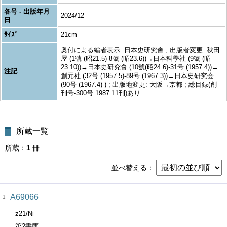
各号 - 出版年月
2024/12
日
ｻｲｽﾞ
21cm
奥付による編者表示: 日本史研究會 ; 出版者変更: 秋田
屋 (1號 (昭21.5)-8號 (昭23.6))→日本科學社 (9號 (昭
23.10))→日本史研究會 (10號(昭24.6)-31号 (1957.4))→
注記
創元社 (32号 (1957.5)-89号 (1967.3))→日本史研究会
(90号 (1967.4)-) ; 出版地変更: 大阪→京都 ; 総目録(創
刊号-300号 1987.11刊)あり
所蔵一覧
所蔵
1
冊
並べ替える
A69066
1
z21/Ni
第2書庫