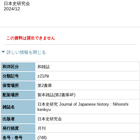
日本史研究会
2024/12
この資料は貸出できません
詳しい情報を閉じる
和洋区分
和雑誌
分類記号
z21/Ni
保管場所
第2書庫
配架場所
製本雑誌(第2書庫4F)
日本史研究 Journal of Japanese history : Nihonshi
雑誌名
kenkyu
出版者
日本史研究会
発行頻度
月刊
各号 - 巻号
(748)