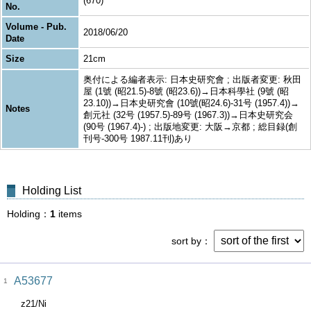
(670)
No.
Volume - Pub.
2018/06/20
Date
Size
21cm
奥付による編者表示: 日本史研究會 ; 出版者変更: 秋田
屋 (1號 (昭21.5)-8號 (昭23.6))→日本科學社 (9號 (昭
23.10))→日本史研究會 (10號(昭24.6)-31号 (1957.4))→
Notes
創元社 (32号 (1957.5)-89号 (1967.3))→日本史研究会
(90号 (1967.4)-) ; 出版地変更: 大阪→京都 ; 総目録(創
刊号-300号 1987.11刊)あり
Holding List
Holding
1
items
sort by
A53677
1
z21/Ni