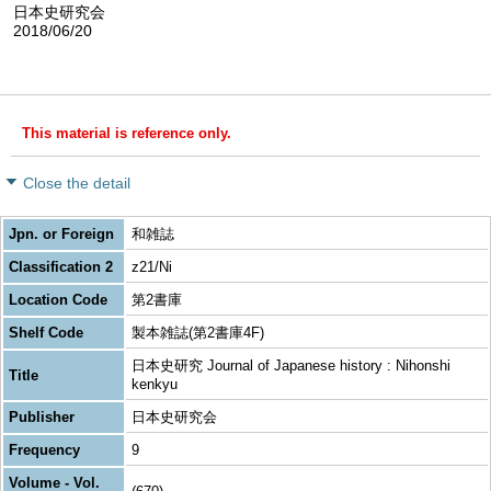
日本史研究会
2018/06/20
This material is reference only.
Close the detail
Jpn. or Foreign
和雑誌
Classification 2
z21/Ni
Location Code
第2書庫
Shelf Code
製本雑誌(第2書庫4F)
日本史研究 Journal of Japanese history : Nihonshi
Title
kenkyu
Publisher
日本史研究会
Frequency
9
Volume - Vol.