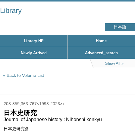
Library
日本語
Library HP
Home
Newly Arrived
Advanced_search
Show All
Back to Volume List
203-359,363-767<1993-2026>+
日本史研究
Journal of Japanese history : Nihonshi kenkyu
日本史研究會