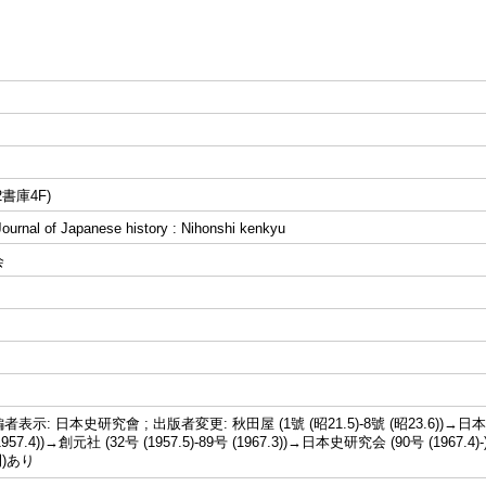
書庫4F)
al of Japanese history : Nihonshi kenkyu
会
示: 日本史研究會 ; 出版者変更: 秋田屋 (1號 (昭21.5)-8號 (昭23.6))→日本
 (1957.4))→創元社 (32号 (1957.5)-89号 (1967.3))→日本史研究会 (90号 (19
刊)あり