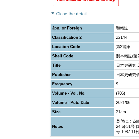
Close the detail
Jpn. or Foreign
和雑誌
Classification 2
z21/Ni
Location Code
第2書庫
Shelf Code
製本雑誌(第2
Title
日本史研究 Journ
Publisher
日本史研究
Frequency
9
Volume - Vol. No.
(706)
Volume - Pub. Date
2021/06
Size
21cm
奥付による編者表
Notes
24.6)-31号
号 1987.11