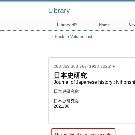
Library
Library HP
Home
New
Back to Volume List
203-359,363-767<1993-2026>+
日本史研究
Journal of Japanese history : Nihonsh
日本史研究會
日本史研究会
2021/06
This material is reference only.