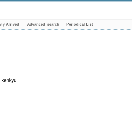
ly Arrived
Advanced_search
Periodical List
i kenkyu