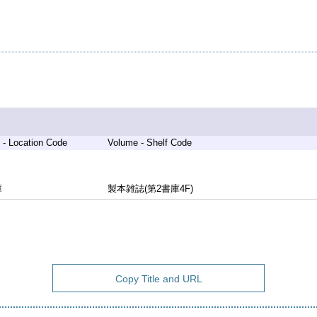
 - Location Code
Volume - Shelf Code
庫
製本雑誌(第2書庫4F)
Copy Title and URL