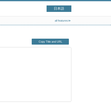
日本語
all features≫
Copy Title and URL