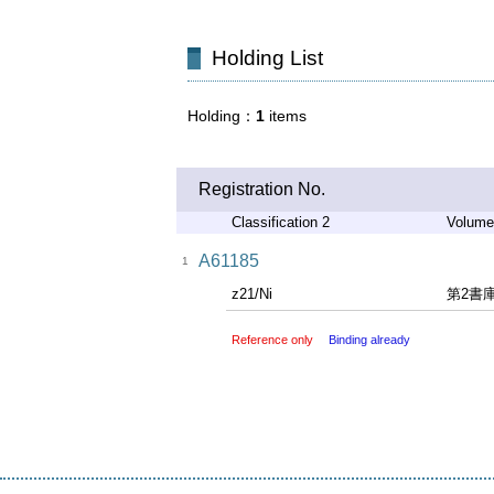
Holding List
Holding
1
items
Registration No.
Classification 2
Volume
A61185
1
z21/Ni
第2書
Reference only
Binding already