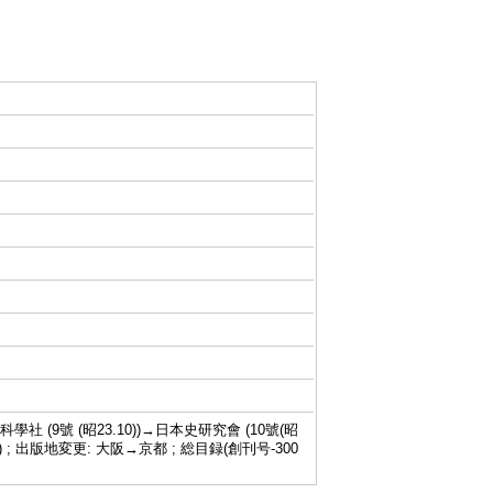
科學社 (9號 (昭23.10))→日本史研究會 (10號(昭
67.4)-) ; 出版地変更: 大阪→京都 ; 総目録(創刊号-300