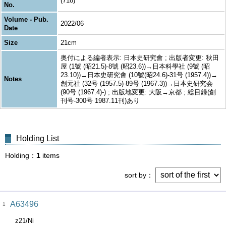
(718)
No.
Volume - Pub.
2022/06
Date
Size
21cm
奥付による編者表示: 日本史研究會 ; 出版者変更: 秋田
屋 (1號 (昭21.5)-8號 (昭23.6))→日本科學社 (9號 (昭
23.10))→日本史研究會 (10號(昭24.6)-31号 (1957.4))→
Notes
創元社 (32号 (1957.5)-89号 (1967.3))→日本史研究会
(90号 (1967.4)-) ; 出版地変更: 大阪→京都 ; 総目録(創
刊号-300号 1987.11刊)あり
Holding List
Holding
1
items
sort by
A63496
1
z21/Ni