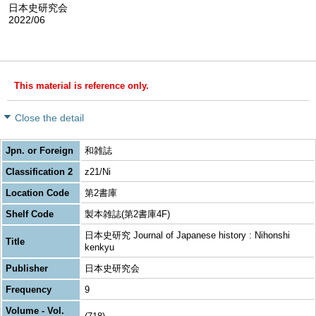
日本史研究会
2022/06
This material is reference only.
Close the detail
Jpn. or Foreign
和雑誌
Classification 2
z21/Ni
Location Code
第2書庫
Shelf Code
製本雑誌(第2書庫4F)
日本史研究 Journal of Japanese history : Nihonshi
Title
kenkyu
Publisher
日本史研究会
Frequency
9
Volume - Vol.