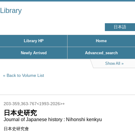
Library
日本語
Library HP
Home
Newly Arrived
Advanced_search
Show All
Back to Volume List
203-359,363-767<1993-2026>+
日本史研究
Journal of Japanese history : Nihonshi kenkyu
日本史研究會