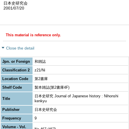
日本史研究会
2001/07/20
This material is reference only.
Close the detail
Jpn. or Foreign
和雑誌
Classification 2
z21/Ni
Location Code
第2書庫
Shelf Code
製本雑誌(第2書庫4F)
日本史研究 Journal of Japanese history : Nihonshi
Title
kenkyu
Publisher
日本史研究会
Frequency
9
Volume - Vol.