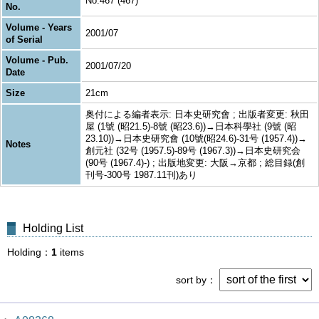
No.467 (467)
No.
Volume - Years
2001/07
of Serial
Volume - Pub.
2001/07/20
Date
Size
21cm
奥付による編者表示: 日本史研究會 ; 出版者変更: 秋田
屋 (1號 (昭21.5)-8號 (昭23.6))→日本科學社 (9號 (昭
23.10))→日本史研究會 (10號(昭24.6)-31号 (1957.4))→
Notes
創元社 (32号 (1957.5)-89号 (1967.3))→日本史研究会
(90号 (1967.4)-) ; 出版地変更: 大阪→京都 ; 総目録(創
刊号-300号 1987.11刊)あり
Holding List
Holding
1
items
sort by