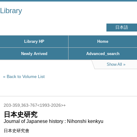
Library
日本語
Library HP
Home
Newly Arrived
Advanced_search
Show All
Back to Volume List
203-359,363-767<1993-2026>+
日本史研究
Journal of Japanese history : Nihonshi kenkyu
日本史研究會