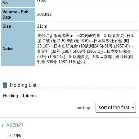
(736)
No.
Volume - Pub.
2023/12
Date
Size
21cm
奥付による編者表示: 日本史研究會 ; 出版者変更: 秋田
屋 (1號 (昭21.5)-8號 (昭23.6))→日本科學社 (9號 (昭
23.10))→日本史研究會 (10號(昭24.6)-31号 (1957.4))→
Notes
創元社 (32号 (1957.5)-89号 (1967.3))→日本史研究会
(90号 (1967.4)-) ; 出版地変更: 大阪→京都 ; 総目録(創
刊号-300号 1987.11刊)あり
Holding List
Holding
1
items
sort by
A67027
1
z21/Ni