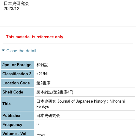
日本史研究会
2023/12
This material is reference only.
Close the detail
Jpn. or Foreign
和雑誌
Classification 2
z21/Ni
Location Code
第2書庫
Shelf Code
製本雑誌(第2書庫4F)
日本史研究 Journal of Japanese history : Nihonshi
Title
kenkyu
Publisher
日本史研究会
Frequency
9
Volume - Vol.