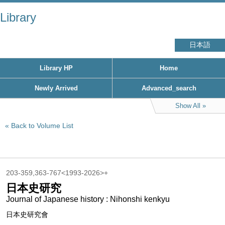
Library
日本語
Library HP
Home
Newly Arrived
Advanced_search
Show All
Back to Volume List
203-359,363-767<1993-2026>+
日本史研究
Journal of Japanese history : Nihonshi kenkyu
日本史研究會