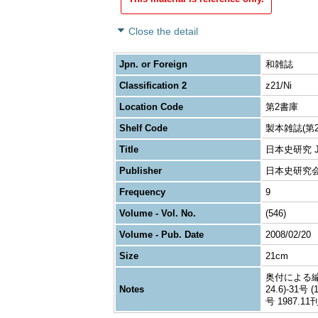
Close the detail
Jpn. or Foreign
和雑誌
Classification 2
z21/Ni
Location Code
第2書庫
Shelf Code
製本雑誌(第2
Title
日本史研究 Journ
Publisher
日本史研究
Frequency
9
Volume - Vol. No.
(546)
Volume - Pub. Date
2008/02/20
Size
21cm
奥付による編者表
Notes
24.6)-31号
号 1987.11