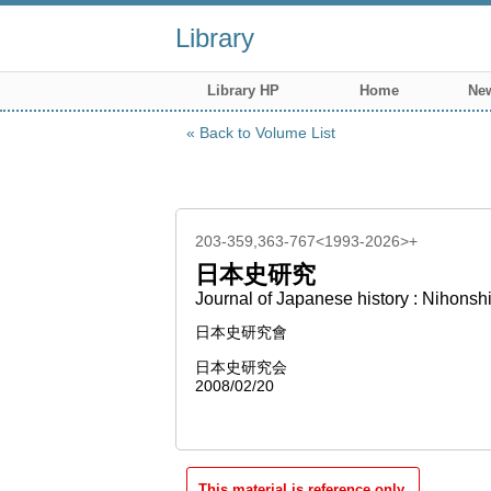
Library
Library HP
Home
New
Back to Volume List
203-359,363-767<1993-2026>+
日本史研究
Journal of Japanese history : Nihonsh
日本史研究會
日本史研究会
2008/02/20
This material is reference only.