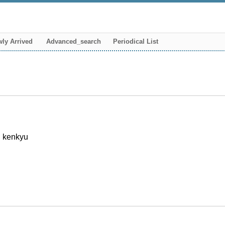
ly Arrived
Advanced_search
Periodical List
i kenkyu