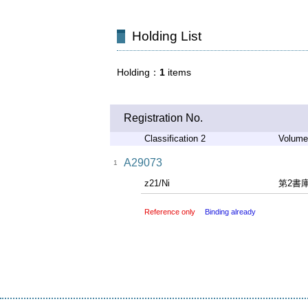
Holding List
Holding
1
items
Registration No.
Classification 2
Volume
A29073
1
z21/Ni
第2書
Reference only
Binding already