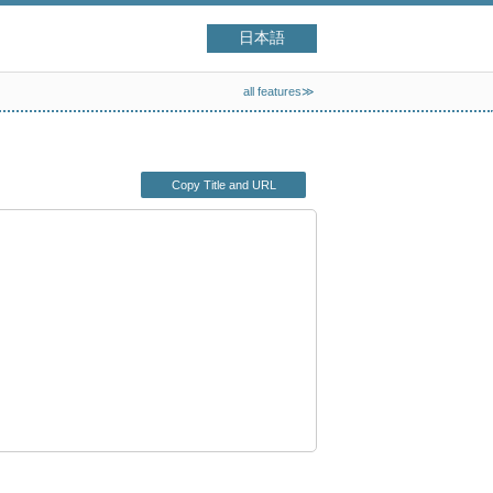
日本語
all features≫
Copy Title and URL