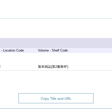
 - Location Code
Volume - Shelf Code
庫
製本雑誌(第2書庫4F)
Copy Title and URL