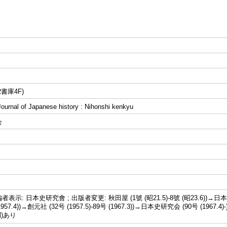
書庫4F)
al of Japanese history : Nihonshi kenkyu
会
示: 日本史研究會 ; 出版者変更: 秋田屋 (1號 (昭21.5)-8號 (昭23.6))→日本
 (1957.4))→創元社 (32号 (1957.5)-89号 (1967.3))→日本史研究会 (90号 (19
刊)あり