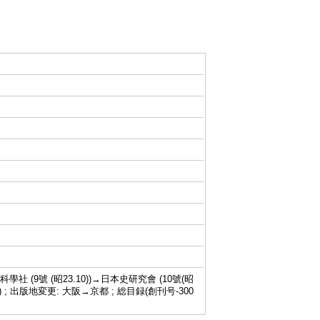
科學社 (9號 (昭23.10))→日本史研究會 (10號(昭
67.4)-) ; 出版地変更: 大阪→京都 ; 総目録(創刊号-300