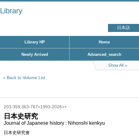
Library
日本語
Library HP
Home
Newly Arrived
Advanced_search
Show All
Back to Volume List
203-359,363-767<1993-2026>+
日本史研究
Journal of Japanese history : Nihonshi kenkyu
日本史研究會