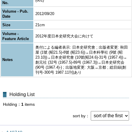
(601)
No.
Volume - Pub.
2012/09/20
Date
Size
21cm
Volume -
2012年度日本史研究大会に向けて
Feature Article
奥付による編者表示: 日本史研究會 ; 出版者変更: 秋田
屋 (1號 (昭21.5)-8號 (昭23.6))→日本科學社 (9號 (昭
23.10))→日本史研究會 (10號(昭24.6)-31号 (1957.4))→
Notes
創元社 (32号 (1957.5)-89号 (1967.3))→日本史研究会
(90号 (1967.4)-) ; 出版地変更: 大阪→京都 ; 総目録(創
刊号-300号 1987.11刊)あり
Holding List
Holding
1
items
sort by