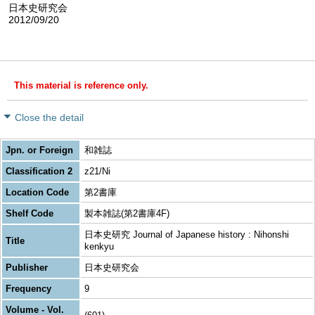
日本史研究会
2012/09/20
This material is reference only.
Close the detail
Jpn. or Foreign
和雑誌
Classification 2
z21/Ni
Location Code
第2書庫
Shelf Code
製本雑誌(第2書庫4F)
日本史研究 Journal of Japanese history : Nihonshi
Title
kenkyu
Publisher
日本史研究会
Frequency
9
Volume - Vol.