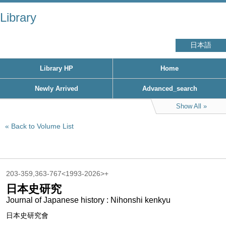
Library
日本語
Library HP
Home
Newly Arrived
Advanced_search
Show All
Back to Volume List
203-359,363-767<1993-2026>+
日本史研究
Journal of Japanese history : Nihonshi kenkyu
日本史研究會