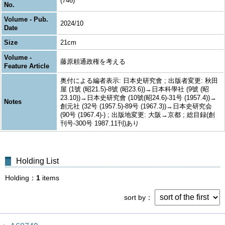
(746)
No.
Volume - Pub.
2024/10
Date
Size
21cm
Volume -
藤原頼通政権を考える
Feature Article
奥付による編者表示: 日本史研究會 ; 出版者変更: 秋田
屋 (1號 (昭21.5)-8號 (昭23.6))→日本科學社 (9號 (昭
23.10))→日本史研究會 (10號(昭24.6)-31号 (1957.4))→
Notes
創元社 (32号 (1957.5)-89号 (1967.3))→日本史研究会
(90号 (1967.4)-) ; 出版地変更: 大阪→京都 ; 総目録(創
刊号-300号 1987.11刊)あり
Holding List
Holding
1
items
sort by