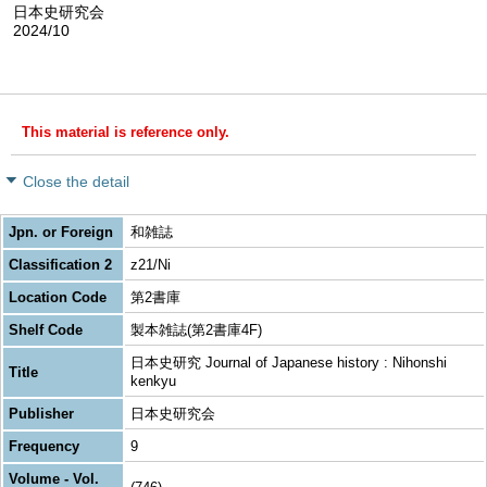
日本史研究会
2024/10
This material is reference only.
Close the detail
Jpn. or Foreign
和雑誌
Classification 2
z21/Ni
Location Code
第2書庫
Shelf Code
製本雑誌(第2書庫4F)
日本史研究 Journal of Japanese history : Nihonshi
Title
kenkyu
Publisher
日本史研究会
Frequency
9
Volume - Vol.